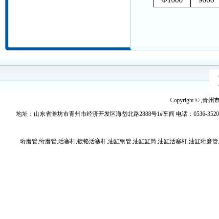
Copyright © ,青
地址：山东省潍坊市青州市经济开发区海岱北路2888号1#车间 电话：0536-3520779 传真：
珩磨管,绗磨管,活塞杆,镀铬活塞杆,油缸钢管,油缸缸筒,油缸活塞杆,油缸珩磨管