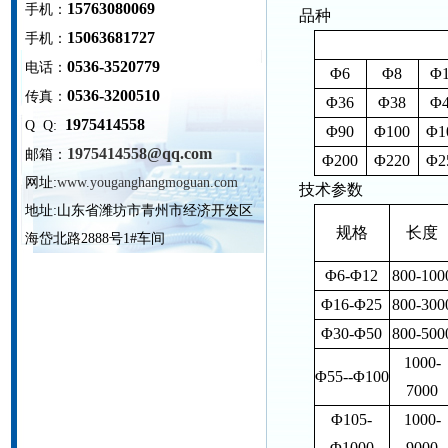
15763080069
手机：
品种
15063681727
手机：
0536-3520779
电话：
Φ6
Φ8
Φ
0536-3200510
传真：
Φ36
Φ38
Φ
1975414558
Q Q:
Φ90
Φ100
Φ1
1975414558@qq.com
邮箱：
Φ200
Φ220
Φ2
网址:
www.youganghangmoguan.com
技术参数
地址:
山东省潍坊市青州市经济开发区
规格
长度
海岱北路2888号1#车间
Φ6-Φ12
800-100
Φ16-Φ25
800-300
Φ30-Φ50
800-500
1000-
Φ55--Φ100
7000
Φ105-
1000-
Φ1000
9000