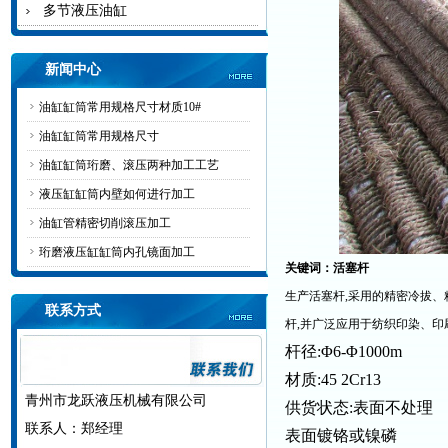
多节液压油缸
新闻中心
油缸缸筒常用规格尺寸材质10#
油缸缸筒常用规格尺寸
油缸缸筒珩磨、滚压两种加工工艺
液压缸缸筒内壁如何进行加工
油缸管精密切削滚压加工
珩磨液压缸缸筒内孔镜面加工
关键词：活塞杆
生产活塞杆
,
采用的精密冷拔、
联系方式
杆
,
并广泛应用于纺织印染、印
杆径
:Φ6-Φ1000m
材质
:45 2Cr13
青州市龙跃液压机械有限公司
供货状态
:
表面不处理
联系人：郑经理
表面镀铬或镍磷