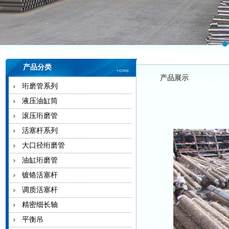
产品分类
产品展示
珩磨管系列
液压油缸筒
滚压珩磨管
活塞杆系列
大口径绗磨管
油缸珩磨管
镀铬活塞杆
调质活塞杆
精密细长轴
平衡吊