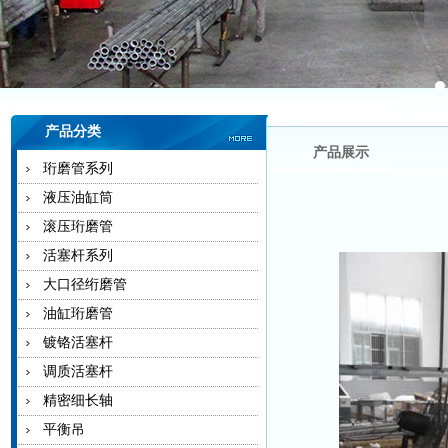
产品分类
产品展示
珩磨管系列
液压油缸筒
滚压珩磨管
活塞杆系列
大口径绗磨管
油缸珩磨管
镀铬活塞杆
调质活塞杆
精密细长轴
平衡吊