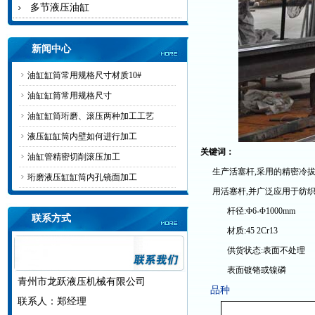
多节液压油缸
新闻中心
油缸缸筒常用规格尺寸材质10#
油缸缸筒常用规格尺寸
油缸缸筒珩磨、滚压两种加工工艺
液压缸缸筒内壁如何进行加工
关键词：
油缸管精密切削滚压加工
生产活塞杆,采用的精密冷
珩磨液压缸缸筒内孔镜面加工
用活塞杆,并广泛应用于纺
杆径:Φ6-Φ1000mm
联系方式
材质:45 2Cr13
供货状态:表面不处理
表面镀铬或镍磷
青州市龙跃液压机械有限公司
品种
联系人：郑经理