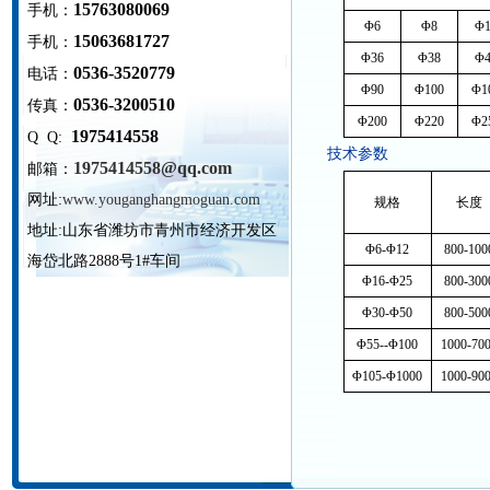
15763080069
手机：
Φ6
Φ8
Φ1
15063681727
手机：
Φ36
Φ38
Φ4
0536-3520779
电话：
Φ90
Φ100
Φ1
0536-3200510
传真：
Φ200
Φ220
Φ2
1975414558
Q Q:
技术参数
1975414558@qq.com
邮箱：
网址:
www.youganghangmoguan.com
规格
长度
地址:
山东省潍坊市青州市经济开发区
Φ6-Φ12
800-100
海岱北路2888号1#车间
Φ16-Φ25
800-300
Φ30-Φ50
800-500
Φ55--Φ100
1000-70
Φ105-Φ1000
1000-90