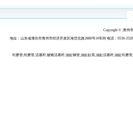
Copyright © ,青
地址：山东省潍坊市青州市经济开发区海岱北路2888号1#车间 电话：0536-3520779 传真：
珩磨管,绗磨管,活塞杆,镀铬活塞杆,油缸钢管,油缸缸筒,油缸活塞杆,油缸珩磨管