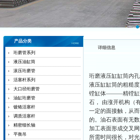
产品分类
详细信息
珩磨管系列
液压油缸筒
滚压珩磨管
珩磨液压缸缸筒内孔
活塞杆系列
液压缸缸筒的粗糙度要
大口径绗磨管
镗缸体———精镗缸
油缸珩磨管
石， 由涨开机构（
镀铬活塞杆
一定的面接触，从而
调质活塞杆
的。油石表面有无数
精密细长轴
加工表面形成交叉网
平衡吊
所需时间很长，对光