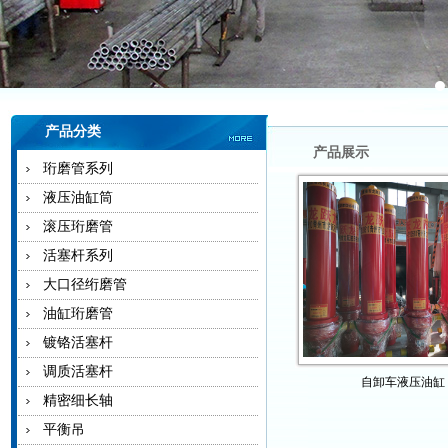
产品分类
产品展示
珩磨管系列
液压油缸筒
滚压珩磨管
活塞杆系列
大口径绗磨管
油缸珩磨管
镀铬活塞杆
调质活塞杆
自卸车液压油缸
精密细长轴
平衡吊