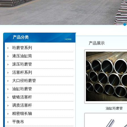
产品分类
产品展示
珩磨管系列
液压油缸筒
滚压珩磨管
活塞杆系列
大口径绗磨管
油缸珩磨管
镀铬活塞杆
调质活塞杆
油缸珩磨管
精密细长轴
平衡吊