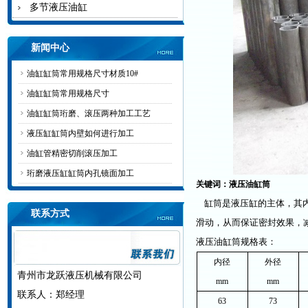
多节液压油缸
新闻中心
油缸缸筒常用规格尺寸材质10#
油缸缸筒常用规格尺寸
油缸缸筒珩磨、滚压两种加工工艺
液压缸缸筒内壁如何进行加工
油缸管精密切削滚压加工
珩磨液压缸缸筒内孔镜面加工
关键词：液压油缸筒
缸筒是液压缸的主体，其内
联系方式
滑动，从而保证密封效果，
液压油缸筒规格表：
内径
外径
青州市龙跃液压机械有限公司
mm
mm
联系人：郑经理
63
73