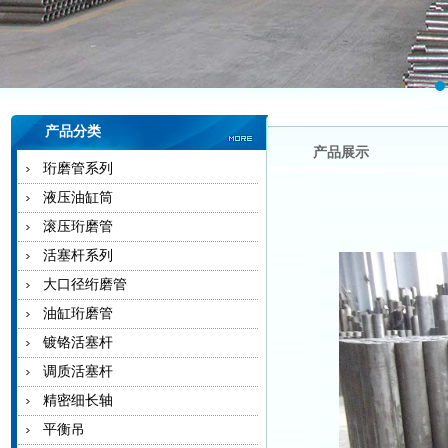
产品分类
产品展示
珩磨管系列
液压油缸筒
滚压珩磨管
活塞杆系列
大口径绗磨管
油缸珩磨管
镀铬活塞杆
调质活塞杆
精密细长轴
平衡吊