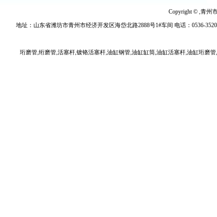
Copyright © ,青
地址：山东省潍坊市青州市经济开发区海岱北路2888号1#车间 电话：0536-3520779 传真：
珩磨管,绗磨管,活塞杆,镀铬活塞杆,油缸钢管,油缸缸筒,油缸活塞杆,油缸珩磨管