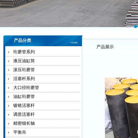
产品分类
产品展示
珩磨管系列
液压油缸筒
滚压珩磨管
活塞杆系列
大口径绗磨管
油缸珩磨管
镀铬活塞杆
调质活塞杆
精密细长轴
平衡吊