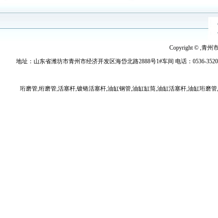
Copyright © ,青
地址：山东省潍坊市青州市经济开发区海岱北路2888号1#车间 电话：0536-3520779 传真：
珩磨管,绗磨管,活塞杆,镀铬活塞杆,油缸钢管,油缸缸筒,油缸活塞杆,油缸珩磨管